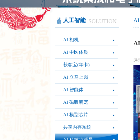
智慧办公
软件产品
社会团体
智慧机房
网站产品
医疗保健
图像识别
网络设备
摄影艺术
视频识别
LED屏幕
经营管理
人工智能
A
SOLUTION
模拟灭火系统
疫情防控
心肺复苏体验系
AI 相机
统
A
AI 中医体质
演
获客宝(年卡)
AI 立马上岗
AI 智能体
AI 磁吸萌宠
AI 模型芯片
共享内存系统
AI 科技特派员