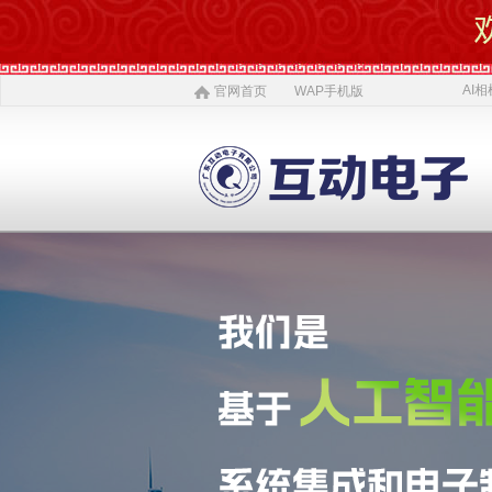
AI相
官网首页
WAP手机版
AI 相机
软件开发
5G赋能
农村电商
激光设备
施工标准
公司介绍
智慧投资
AI 中医体质
物理大数据
智慧SDK
微网站
疫情防控产品
ITSS常识
公司简介
投资对象
AI 磁吸萌宠
大数据与分析
UWB室内定位
QYSED品牌
软件开发
AI 模型芯片
智慧的运算
智慧城市
HIQY品牌
Oracle
公司文化
投资项目
发展简史
投资合作
智慧环保
室内精准定位
法规制度
智慧工厂
桥梁防撞系统
职场规则
荣誉资质
人才招聘
智慧社区
3D立体扫描
宏观经济
智慧金融
孵化器产品
数字农业
联系我们