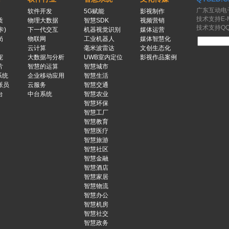
广东互动电
软件开发
5G赋能
影视制作
技术支持E-Ma
质
物理大数据
智慧SDK
视频营销
技术支持QQ：
卡)
下一代交互
机器视觉识别
媒体运营
岗
物联网
工业机器人
媒体智慧化
云计算
毫米波雷达
文创生态化
宠
大数据与分析
UWB室内定位
影视作品案例
片
智慧的运算
智慧城市
系统
企业移动应用
智慧生活
派员
云服务
智慧交通
台
中台系统
智慧农业
智慧环保
智慧工厂
智慧教育
智慧医疗
智慧旅游
智慧社区
智慧金融
智慧酒店
智慧家居
智慧物流
智慧办公
智慧机房
智慧社交
智慧政务