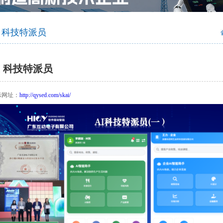
智慧社交
桑达OA
公文写作
智慧政务
微网站
吃喝玩乐
生物识别
防雷产品
学术论文
智慧政务
光纤产品
家庭教育
前台多合一认证
office技巧
扫描仪
了解清远
I 科技特派员
设备
VR行走平台
I 科技特派员
示网址：
http://qysed.com/skai/