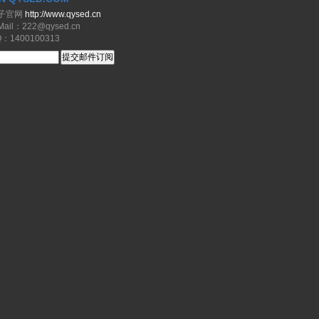
子官网
http://www.qysed.cn
il：222@qysed.cn
1400100313