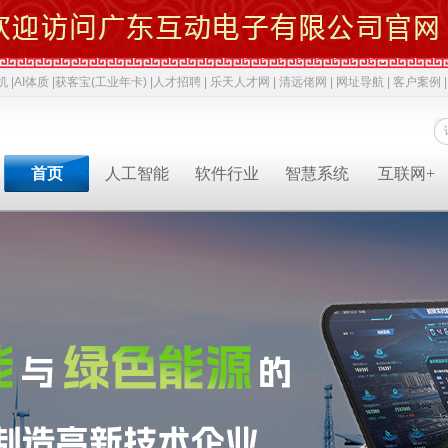
机 |
AI体质 |
获客宝(工业年卡) |
人才招聘 |
乐天人才网 |
清远佬网 |
网址导航 |
客户案例 |
首页
人工智能
软件行业
智慧系统
互联网+
专业软件开发商&智慧解决方案提供商&系统集成业务服务商
专业软件开发商&智慧解决方案提供商&系统集成服务商
专业软件开发商&智慧解决方案提供商&系统集成服务商
专业软件开发商&智慧解决方案提供商&系统集成服务商
专业软件开发商&智慧解决方案提供商&系统集成服务商
专业软件开发商&智慧解决方案提供商&系统集成服务商
专业软件开发商&智慧解决方案提供商&系统集成服务商
人才招聘
获客宝(年卡)
下一代交互
机器视觉识别
智慧融合网站
高拍仪一体机
系统集成
新闻中心
AI 立马上岗
物联网
工业机器人
网络推广
政务一体机
等保2.0
成功案例
AI 智能体
云计算
毫米波雷达
软件开发
双杠品牌
网络安全
职位招聘
公司动态
成功案例
共享内存系统
企业移动应用
智慧生活
3D教学智慧黑板
智慧媒体
AI 科技特派员
云服务
智慧交通
智慧博物馆
智慧城市
AI 招商平台
中台系统
智慧农业
LBS应用产品
智慧博物馆
行业动态
行业解决方案
智慧教育
智慧展示系统
常规软件应用
智慧医疗
产品溯源系统
安全交通
智慧旅游
智慧呼叫系统
财务会计
技术应用
经典名言
智慧酒店
混合虚拟现实
两化融合
智慧家居
下一代硬件/软件
科技政策
智慧物流
安防监控
贯标知识
同读一文