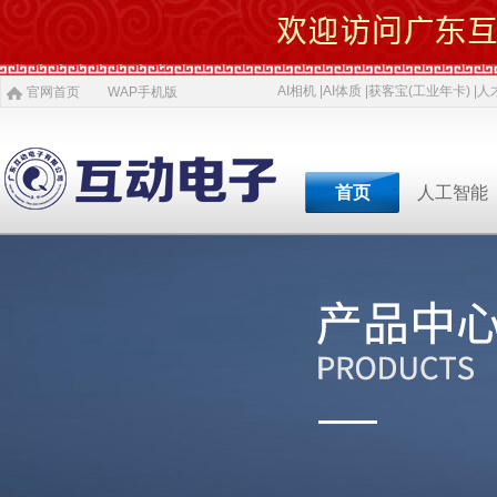
AI相机 |
AI体质 |
获客宝(工业年卡) |
人才
官网首页
WAP手机版
首页
人工智能
专业软件开发商&智慧
专业软件开发商&智
专业软件开发商&智
专业软件开发商&智
专业软件开发商&智
专业软件开发商&智
专业软件开发商&智
AI 相机
软件开发
5G赋能
农村电商
激光设备
施工标准
公司介绍
智慧投资
AI 中医体质
物理大数据
智慧SDK
微网站
疫情防控产品
ITSS常识
人才招聘
获客宝(年卡)
下一代交互
机器视觉识别
智慧融合网站
高拍仪一体机
系统集成
新闻
等
公司简介
投资对象
职位招聘
公司
AI 磁吸萌宠
大数据与分析
UWB室内定位
QYSED品牌
软件开发
AI 模型芯片
智慧的运算
智慧城市
HIQY品牌
Oracle
共享内存系统
企业移动应用
智慧生活
3D教学智慧黑板
智慧媒体
公司文化
投资项目
行业
发展简史
投资合作
行业
智慧环保
室内精准定位
法规制度
智慧工厂
桥梁防撞系统
职场规则
智慧教育
智慧展示系统
常规软件应用
荣誉资质
技术
人才招聘
经典
智慧社区
3D立体扫描
宏观经济
智慧金融
孵化器产品
数字农业
智慧酒店
混合虚拟现实
两化融合
联系我们
同读