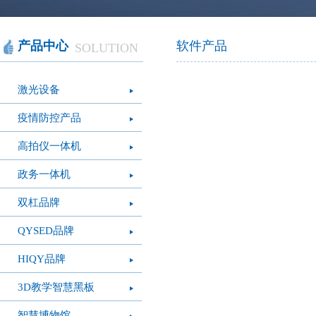
智慧办公
软件产品
社会团体
智慧机房
网站产品
医疗保健
智慧社交
桑达OA
公文写作
图像识别
网络设备
摄影艺术
视频识别
LED屏幕
经营管理
智慧政务
光纤产品
家庭教育
o
产品中心
软件产品
SOLUTION
模拟灭火系统
疫情防控
心肺复苏体验系
VR行走平台
激光设备
统
疫情防控产品
高拍仪一体机
政务一体机
双杠品牌
QYSED品牌
HIQY品牌
3D教学智慧黑板
智慧博物馆