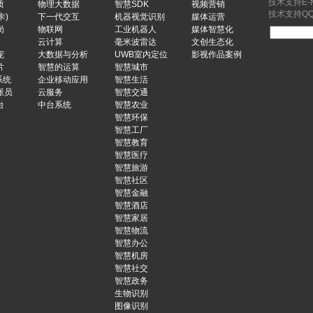
技术支持E-Ma
质
物理大数据
智慧SDK
视频营销
技术支持QQ：
卡)
下一代交互
机器视觉识别
媒体运营
岗
物联网
工业机器人
媒体智慧化
云计算
毫米波雷达
文创生态化
宠
大数据与分析
UWB室内定位
影视作品案例
片
智慧的运算
智慧城市
系统
企业移动应用
智慧生活
派员
云服务
智慧交通
台
中台系统
智慧农业
智慧环保
智慧工厂
智慧教育
智慧医疗
智慧旅游
智慧社区
智慧金融
智慧酒店
智慧家居
智慧物流
智慧办公
智慧机房
智慧社交
智慧政务
生物识别
图像识别