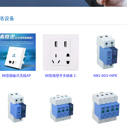
智慧社交
桑达OA
公文写作
智慧政务
微网站
吃喝玩乐
生物识别
防雷产品
学术论文
智慧政务
光纤产品
家庭教育
前台多合一认证
office技巧
扫描仪
了解清远
络设备
设备
VR行走平台
86型面板式无线AP
86型墙壁开关插座 2.
AM1-60/1+NPE