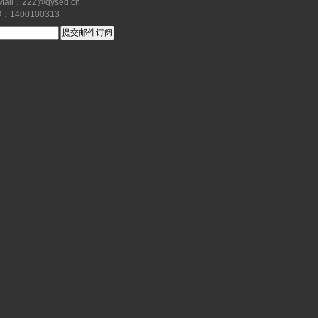
il：222@qysed.cn
1400100313