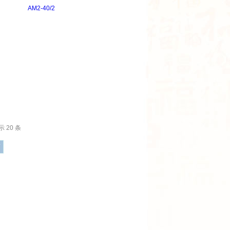
AM2-40/2
 20 条
页