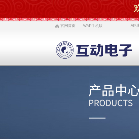
AI相
官网首页
WAP手机版
AI 相机
软件开发
5G赋能
农村电商
激光设备
施工标准
公司介绍
智慧投资
AI 中医体质
物理大数据
智慧SDK
微网站
疫情防控产品
ITSS常识
公司简介
投资对象
AI 磁吸萌宠
大数据与分析
UWB室内定位
QYSED品牌
软件开发
AI 模型芯片
智慧的运算
智慧城市
HIQY品牌
Oracle
公司文化
投资项目
发展简史
投资合作
智慧环保
室内精准定位
法规制度
智慧工厂
桥梁防撞系统
职场规则
荣誉资质
人才招聘
智慧社区
3D立体扫描
宏观经济
智慧金融
孵化器产品
数字农业
联系我们