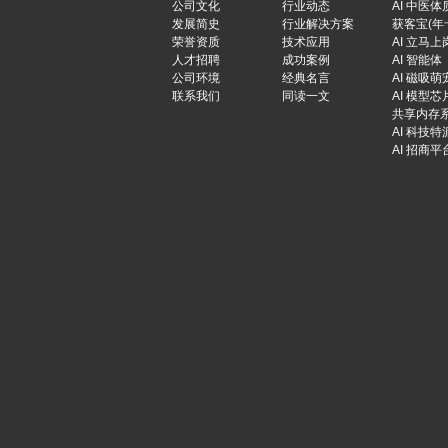
公司文化
行业动态
AI 中医体
发展简史
行业解决方案
获客宝(年
荣誉资质
技术应用
AI 立马上
人才招聘
成功案例
AI 智能体
公司环境
经典名言
AI 磁吸萌
联系我们
同读一文
AI 模型芯
共享内存
AI 科技特
AI 招商平