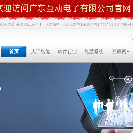
机 |
AI体质 |
获客宝(工业年卡) |
人才招聘 |
乐天人才网 |
清远佬网 |
网址导航 |
客户案例 |
首页
人工智能
软件行业
智慧系统
互联网+
专业软件开发商&智慧解决方案提供商&系统集成业务服务商
专业软件开发商&智慧解决方案提供商&系统集成服务商
专业软件开发商&智慧解决方案提供商&系统集成服务商
专业软件开发商&智慧解决方案提供商&系统集成服务商
专业软件开发商&智慧解决方案提供商&系统集成服务商
专业软件开发商&智慧解决方案提供商&系统集成服务商
专业软件开发商&智慧解决方案提供商&系统集成服务商
人才招聘
获客宝(年卡)
下一代交互
机器视觉识别
智慧融合网站
高拍仪一体机
系统集成
新闻中心
AI 立马上岗
物联网
工业机器人
网络推广
政务一体机
等保2.0
成功案例
AI 智能体
云计算
毫米波雷达
软件开发
双杠品牌
网络安全
职位招聘
公司动态
成功案例
共享内存系统
企业移动应用
智慧生活
3D教学智慧黑板
智慧媒体
AI 科技特派员
云服务
智慧交通
智慧博物馆
智慧城市
AI 招商平台
中台系统
智慧农业
LBS应用产品
智慧博物馆
行业动态
行业解决方案
智慧教育
智慧展示系统
常规软件应用
智慧医疗
产品溯源系统
安全交通
智慧旅游
智慧呼叫系统
财务会计
技术应用
经典名言
智慧酒店
混合虚拟现实
两化融合
智慧家居
下一代硬件/软件
科技政策
智慧物流
安防监控
贯标知识
同读一文