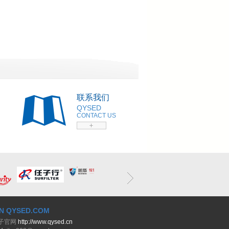
联系我们
QYSED
CONTACT US
N QYSED.COM
子官网
http://www.qysed.cn