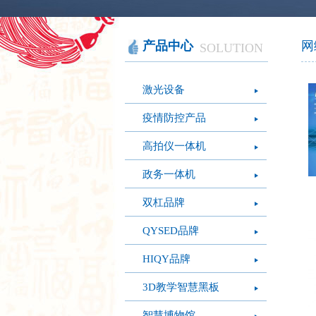
智慧办公
软件产品
社会团体
智慧机房
网站产品
医疗保健
图像识别
网络设备
摄影艺术
视频识别
LED屏幕
经营管理
产品中心
网
SOLUTION
模拟灭火系统
疫情防控
心肺复苏体验系
激光设备
统
疫情防控产品
高拍仪一体机
政务一体机
双杠品牌
QYSED品牌
HIQY品牌
3D教学智慧黑板
智慧博物馆