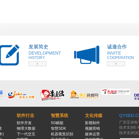
发展简史
诚邀合作
DEVELOPMENT
INVITE
HISTORY
COOPERATION
软件行业
智慧系统
文化传媒
QYSED.C
广东互动电
软件开发
5G赋能
影视制作
技术支持E-Ma
质
物理大数据
智慧SDK
视频营销
技术支持QQ：
卡)
下一代交互
机器视觉识别
媒体运营