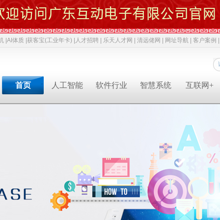
机 |
AI体质 |
获客宝(工业年卡) |
人才招聘 |
乐天人才网 |
清远佬网 |
网址导航 |
客户案例 |
首页
人工智能
软件行业
智慧系统
互联网+
专业软件开发商&智慧解决方案提供商&系统集成业务服务商
专业软件开发商&智慧解决方案提供商&系统集成服务商
专业软件开发商&智慧解决方案提供商&系统集成服务商
专业软件开发商&智慧解决方案提供商&系统集成服务商
专业软件开发商&智慧解决方案提供商&系统集成服务商
专业软件开发商&智慧解决方案提供商&系统集成服务商
专业软件开发商&智慧解决方案提供商&系统集成服务商
人才招聘
获客宝(年卡)
下一代交互
机器视觉识别
智慧融合网站
高拍仪一体机
系统集成
新闻中心
AI 立马上岗
物联网
工业机器人
网络推广
政务一体机
等保2.0
成功案例
AI 智能体
云计算
毫米波雷达
软件开发
双杠品牌
网络安全
职位招聘
公司动态
成功案例
共享内存系统
企业移动应用
智慧生活
3D教学智慧黑板
智慧媒体
AI 科技特派员
云服务
智慧交通
智慧博物馆
智慧城市
AI 招商平台
中台系统
智慧农业
LBS应用产品
智慧博物馆
行业动态
行业解决方案
智慧教育
智慧展示系统
常规软件应用
智慧医疗
产品溯源系统
安全交通
智慧旅游
智慧呼叫系统
财务会计
技术应用
经典名言
智慧酒店
混合虚拟现实
两化融合
智慧家居
下一代硬件/软件
科技政策
智慧物流
安防监控
贯标知识
同读一文