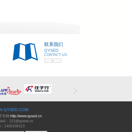
联系我们
QYSED
CONTACT US
N QYSED.COM
子官网
http://www.qysed.cn
il：222@qysed.cn
1400100313