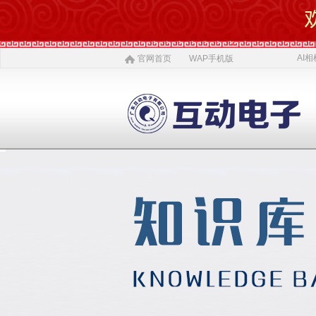
AI相
官网首页
WAP手机版
AI 相机
软件开发
5G赋能
农村电商
激光设备
施工标准
公司介绍
智慧投资
AI 中医体质
物理大数据
智慧SDK
微网站
疫情防控产品
ITSS常识
公司简介
投资对象
AI 磁吸萌宠
大数据与分析
UWB室内定位
QYSED品牌
软件开发
AI 模型芯片
智慧的运算
智慧城市
HIQY品牌
Oracle
公司文化
投资项目
发展简史
投资合作
智慧环保
室内精准定位
法规制度
智慧工厂
桥梁防撞系统
职场规则
荣誉资质
人才招聘
智慧社区
3D立体扫描
宏观经济
智慧金融
孵化器产品
数字农业
联系我们