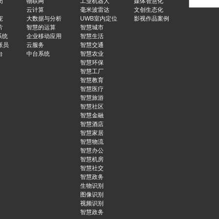
岗
物联网
工业机器人
媒体智慧化
云计算
毫米波雷达
文创生态化
宠
大数据与分析
UWB室内定位
影视作品案例
片
智慧的运算
智慧城市
系统
企业移动应用
智慧生活
派员
云服务
智慧交通
台
中台系统
智慧农业
智慧环保
智慧工厂
智慧教育
智慧医疗
智慧旅游
智慧社区
智慧金融
智慧酒店
智慧家居
智慧物流
智慧办公
智慧机房
智慧社交
智慧政务
生物识别
图像识别
视频识别
智慧政务