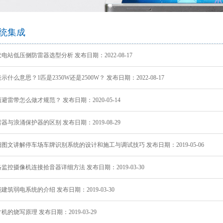
智慧社交
桑达OA
公文写作
智慧政务
微网站
吃喝玩乐
生物识别
防雷产品
学术论文
智慧政务
光纤产品
家庭教育
前台多合一认证
office技巧
扫描仪
了解清远
统集成
设备
VR行走平台
电站低压侧防雷器选型分析 发布日期：2022-08-17
示什么意思？1匹是2350W还是2500W？ 发布日期：2022-08-17
避雷带怎么做才规范？ 发布日期：2020-05-14
器与浪涌保护器的区别 发布日期：2019-08-29
图文讲解停车场车牌识别系统的设计和施工与调试技巧 发布日期：2019-05-06
监控摄像机连接拾音器详细方法 发布日期：2019-03-30
建筑弱电系统的介绍 发布日期：2019-03-30
机的烧写原理 发布日期：2019-03-29