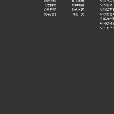
荣誉资质
技术应用
AI 立马上
人才招聘
成功案例
AI 智能体
公司环境
经典名言
AI 磁吸萌
联系我们
同读一文
AI 模型芯
共享内存
AI 科技特
AI 招商平