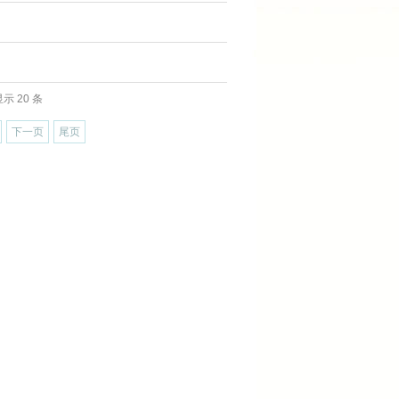
示 20 条
下一页
尾页