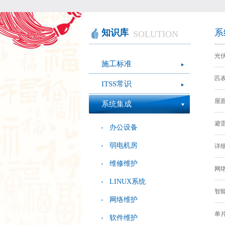
智慧办公
软件产品
社会团体
智慧机房
网站产品
医疗保健
图像识别
网络设备
摄影艺术
视频识别
LED屏幕
经营管理
知识库
系
SOLUTION
模拟灭火系统
疫情防控
心肺复苏体验系
光伏
施工标准
统
匹表
ITSS常识
屋面
系统集成
避雷
办公设备
弱电机房
详细
维修维护
网络
LINUX系统
智能
网络维护
单片
软件维护