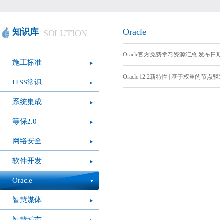
智慧办公
软件产品
社会团体
智慧机房
网站产品
医疗保健
智慧社交
桑达OA
公文写作
图像识别
网络设备
摄影艺术
视频识别
LED屏幕
经营管理
智慧政务
光纤产品
家庭教育
o
知识库
Oracle
SOLUTION
模拟灭火系统
疫情防控
心肺复苏体验系
VR行走平台
Oracle官方免费学习资源汇总 发布日期：2
施工标准
统
Oracle 12.2新特性 | 基于权重的节点驱
ITSS常识
系统集成
等保2.0
网络安全
软件开发
Oracle
智慧媒体
智慧城市