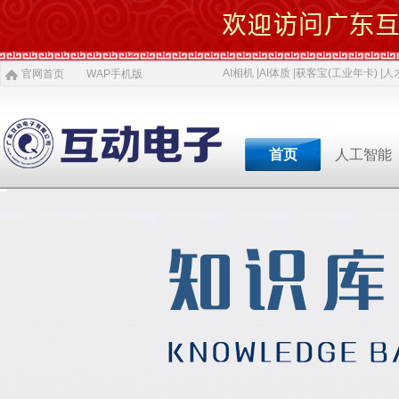
AI相机 |
AI体质 |
获客宝(工业年卡) |
人才
官网首页
WAP手机版
首页
人工智能
专业软件开发商&智慧
专业软件开发商&智
专业软件开发商&智
专业软件开发商&智
专业软件开发商&智
专业软件开发商&智
专业软件开发商&智
AI 相机
软件开发
5G赋能
农村电商
激光设备
施工标准
公司介绍
智慧投资
AI 中医体质
物理大数据
智慧SDK
微网站
疫情防控产品
ITSS常识
人才招聘
获客宝(年卡)
下一代交互
机器视觉识别
智慧融合网站
高拍仪一体机
系统集成
新闻
等
公司简介
投资对象
职位招聘
公司
AI 磁吸萌宠
大数据与分析
UWB室内定位
QYSED品牌
软件开发
AI 模型芯片
智慧的运算
智慧城市
HIQY品牌
Oracle
共享内存系统
企业移动应用
智慧生活
3D教学智慧黑板
智慧媒体
公司文化
投资项目
行业
发展简史
投资合作
行业
智慧环保
室内精准定位
法规制度
智慧工厂
桥梁防撞系统
职场规则
智慧教育
智慧展示系统
常规软件应用
荣誉资质
技术
人才招聘
经典
智慧社区
3D立体扫描
宏观经济
智慧金融
孵化器产品
数字农业
智慧酒店
混合虚拟现实
两化融合
联系我们
同读