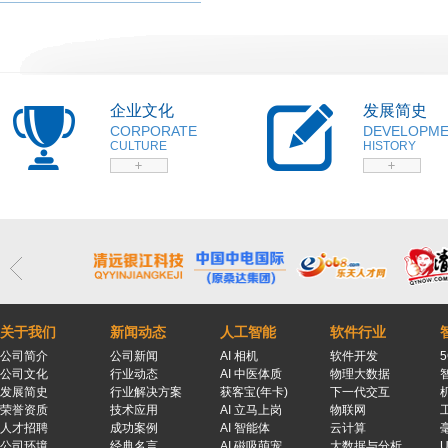
企业文化
发展简史
CORPORATE
DEVELOPM
CULTURE
HISTORY
关于我们
新闻动态
人工智能
软件行业
公司简介
公司新闻
AI 相机
软件开发
公司文化
行业动态
AI 中医体质
物理大数据
发展简史
行业解决方案
获客宝(年卡)
下一代交互
荣誉资质
技术应用
AI 立马上岗
物联网
人才招聘
成功案例
AI 智能体
云计算
公司环境
经典名言
AI 磁吸萌宠
大数据与分析