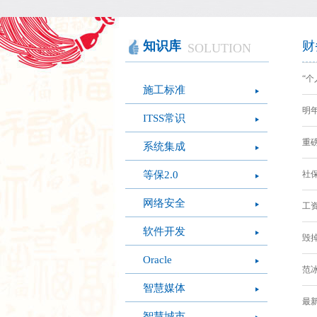
智慧办公
软件产品
社会团体
智慧机房
网站产品
医疗保健
图像识别
网络设备
摄影艺术
视频识别
LED屏幕
经营管理
知识库
财
SOLUTION
模拟灭火系统
疫情防控
心肺复苏体验系
“个
施工标准
统
明年
ITSS常识
重磅
系统集成
等保2.0
社保
网络安全
工资
软件开发
毁掉
Oracle
范冰
智慧媒体
最新
智慧城市