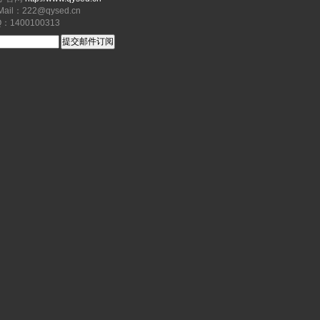
il：222@qysed.cn
1400100313