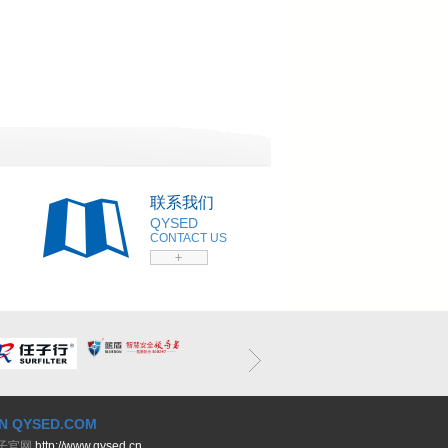
联系我们
QYSED
CONTACT US
N QYSED.COM
子官网
http://www.qysed.cn