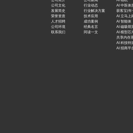
公司简介
公司新闻
AI 相机
公司文化
行业动态
AI 中医体
发展简史
行业解决方案
获客宝(年
荣誉资质
技术应用
AI 立马上
人才招聘
成功案例
AI 智能体
公司环境
经典名言
AI 磁吸萌
联系我们
同读一文
AI 模型芯
共享内存
AI 科技特
AI 招商平