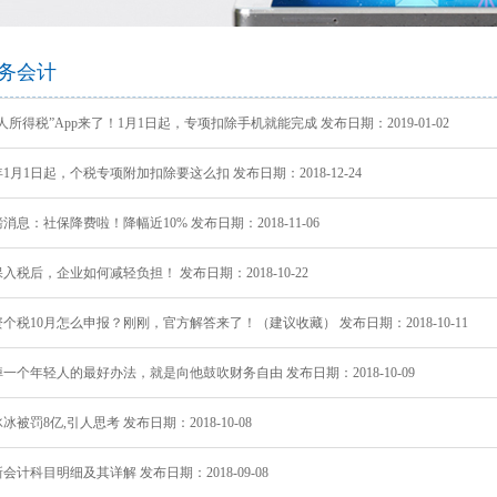
智慧社交
桑达OA
公文写作
智慧政务
微网站
吃喝玩乐
生物识别
防雷产品
学术论文
智慧政务
光纤产品
家庭教育
前台多合一认证
office技巧
扫描仪
了解清远
务会计
设备
VR行走平台
人所得税”App来了！1月1日起，专项扣除手机就能完成 发布日期：2019-01-02
1月1日起，个税专项附加扣除要这么扣 发布日期：2018-12-24
消息：社保降费啦！降幅近10% 发布日期：2018-11-06
入税后，企业如何减轻负担！ 发布日期：2018-10-22
个税10月怎么申报？刚刚，官方解答来了！（建议收藏） 发布日期：2018-10-11
一个年轻人的最好办法，就是向他鼓吹财务自由 发布日期：2018-10-09
冰被罚8亿,引人思考 发布日期：2018-10-08
会计科目明细及其详解 发布日期：2018-09-08