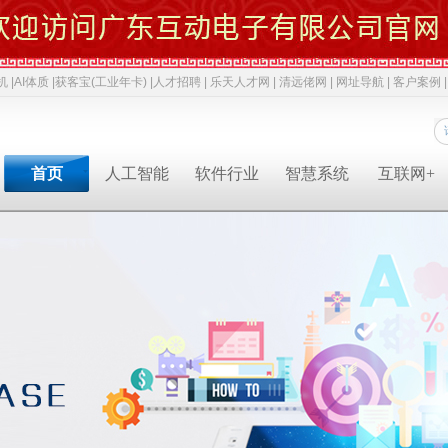
机 |
AI体质 |
获客宝(工业年卡) |
人才招聘 |
乐天人才网 |
清远佬网 |
网址导航 |
客户案例 |
首页
人工智能
软件行业
智慧系统
互联网+
专业软件开发商&智慧解决方案提供商&系统集成业务服务商
专业软件开发商&智慧解决方案提供商&系统集成服务商
专业软件开发商&智慧解决方案提供商&系统集成服务商
专业软件开发商&智慧解决方案提供商&系统集成服务商
专业软件开发商&智慧解决方案提供商&系统集成服务商
专业软件开发商&智慧解决方案提供商&系统集成服务商
专业软件开发商&智慧解决方案提供商&系统集成服务商
人才招聘
获客宝(年卡)
下一代交互
机器视觉识别
智慧融合网站
高拍仪一体机
系统集成
新闻中心
AI 立马上岗
物联网
工业机器人
网络推广
政务一体机
等保2.0
成功案例
AI 智能体
云计算
毫米波雷达
软件开发
双杠品牌
网络安全
职位招聘
公司动态
成功案例
共享内存系统
企业移动应用
智慧生活
3D教学智慧黑板
智慧媒体
AI 科技特派员
云服务
智慧交通
智慧博物馆
智慧城市
AI 招商平台
中台系统
智慧农业
LBS应用产品
智慧博物馆
行业动态
行业解决方案
智慧教育
智慧展示系统
常规软件应用
智慧医疗
产品溯源系统
安全交通
智慧旅游
智慧呼叫系统
财务会计
技术应用
经典名言
智慧酒店
混合虚拟现实
两化融合
智慧家居
下一代硬件/软件
科技政策
智慧物流
安防监控
贯标知识
同读一文