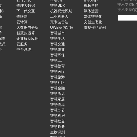
软件开发
5G赋能
影视制作
技术支持E-Ma
质
物理大数据
智慧SDK
视频营销
技术支持QQ：
卡)
下一代交互
机器视觉识别
媒体运营
岗
物联网
工业机器人
媒体智慧化
云计算
毫米波雷达
文创生态化
宠
大数据与分析
UWB室内定位
影视作品案例
片
智慧的运算
智慧城市
系统
企业移动应用
智慧生活
派员
云服务
智慧交通
台
中台系统
智慧农业
智慧环保
智慧工厂
智慧教育
智慧医疗
智慧旅游
智慧社区
智慧金融
智慧酒店
智慧家居
智慧物流
智慧办公
智慧机房
智慧社交
智慧政务
生物识别