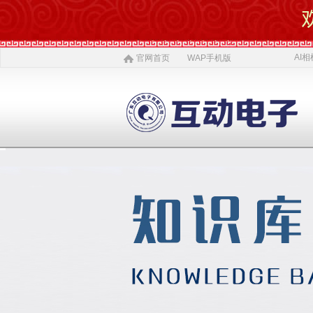
AI相
官网首页
WAP手机版
AI 相机
软件开发
5G赋能
农村电商
激光设备
施工标准
公司介绍
智慧投资
AI 中医体质
物理大数据
智慧SDK
微网站
疫情防控产品
ITSS常识
公司简介
投资对象
AI 磁吸萌宠
大数据与分析
UWB室内定位
QYSED品牌
软件开发
AI 模型芯片
智慧的运算
智慧城市
HIQY品牌
Oracle
公司文化
投资项目
发展简史
投资合作
智慧环保
室内精准定位
法规制度
智慧工厂
桥梁防撞系统
职场规则
荣誉资质
人才招聘
智慧社区
3D立体扫描
宏观经济
智慧金融
孵化器产品
数字农业
联系我们